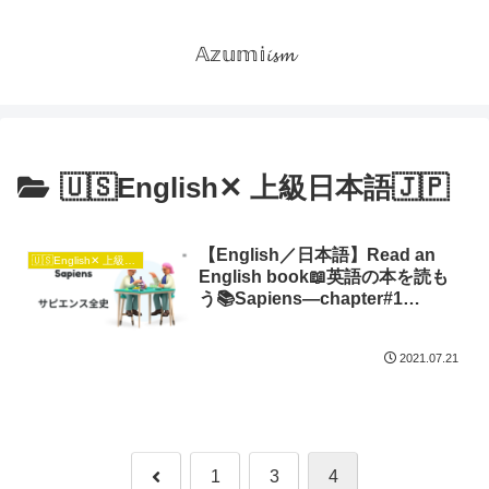
𝔸𝕫𝕦𝕞𝕚𝓲𝓼𝓶
🇺🇸English✕ 上級日本語🇯🇵
【English／日本語】Read an
🇺🇸English✕ 上級日本語🇯🇵
English book📖英語の本を読も
う📚Sapiens―chapter#1
Insignificant Animal
2021.07.21
前
1
3
4