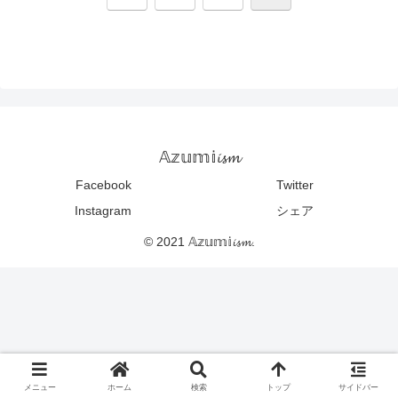
へ
𝔸𝕫𝕦𝕞𝕚𝓲𝓼𝓶
Facebook
Twitter
Instagram
シェア
© 2021 𝔸𝕫𝕦𝕞𝕚𝓲𝓼𝓶.
メニュー
ホーム
検索
トップ
サイドバー