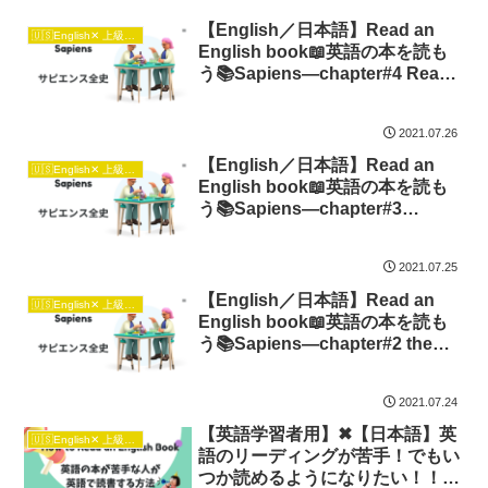
【English／日本語】Read an
🇺🇸English✕ 上級日本語🇯🇵
English book📖英語の本を読も
う📚Sapiens―chapter#4 Reach
to Outer World
2021.07.26
【English／日本語】Read an
🇺🇸English✕ 上級日本語🇯🇵
English book📖英語の本を読も
う📚Sapiens―chapter#3
Forager’s Life
2021.07.25
【English／日本語】Read an
🇺🇸English✕ 上級日本語🇯🇵
English book📖英語の本を読も
う📚Sapiens―chapter#2 the
Cognitive Mutation
2021.07.24
【英語学習者用】✖【日本語】英
🇺🇸English✕ 上級日本語🇯🇵
語のリーディングが苦手！でもい
つか読めるようになりたい！！そ