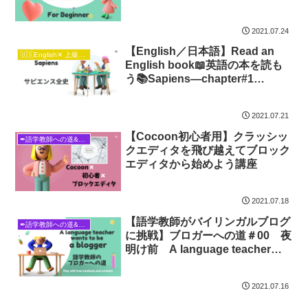
んなあなた必読📖英語で読書をは
じめる前にするべき３つのこと＋
2021.07.24
６つのTips
【English／日本語】Read an
🇺🇸English✕ 上級日本語🇯🇵
English book📖英語の本を読も
う📚Sapiens―chapter#1
Insignificant Animal
2021.07.21
【Cocoon初心者用】クラッシッ
✒語学教師への道&ブロガーへの道
クエディタを飛び越えてブロック
エディタから始めよう講座
2021.07.18
【語学教師がバイリンガルブログ
✒語学教師への道&ブロガーへの道
に挑戦】ブロガーへの道＃00 夜
明け前 A language teacher
wants to be a blogger!
2021.07.16