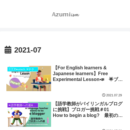
𝔸𝕫𝕦𝕞𝕚𝓲𝓼𝓶
2021-07
【For English learners &
🇩🇪Deutsch ✕やさしい日本語🇯🇵
Japanese learners】Free
Experimental Lesson📣 🌟ブロ
グ読者限定🌟無料実験レッスンや
ります💎
2021.07.29
【語学教師がバイリンガルブログ
✒語学教師への道&ブロガーへの道
に挑戦】ブロガー挑戦＃01
How to begin a blog? 最初の一
歩はどこにある？