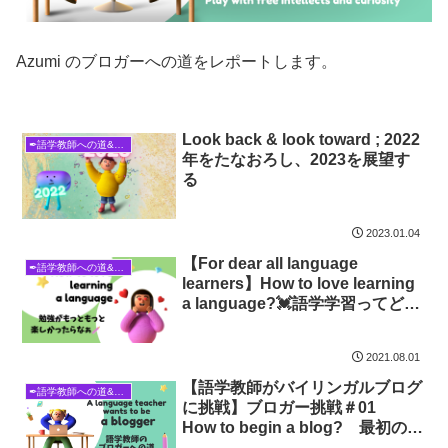
Azumi のブロガーへの道をレポートします。
Look back & look toward ; 2022
✒語学教師への道&ブロガーへの道
年をたなおろし、2023を展望す
る
2023.01.04
【For dear all language
✒語学教師への道&ブロガーへの道
learners】How to love learning
a language?💓語学学習ってどう
やったらもっと楽しくなるの？
2021.08.01
【語学教師がバイリンガルブログ
✒語学教師への道&ブロガーへの道
に挑戦】ブロガー挑戦＃01
How to begin a blog? 最初の一
歩はどこにある？