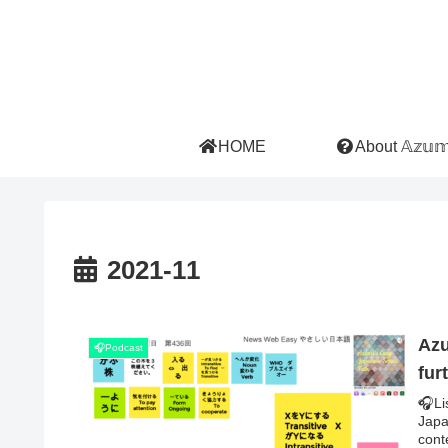
HOME
About 𝔸𝕫𝕦𝕞𝕚
2021-11
Azu
🎧Podcast
fur
🎧Li
Jap
conte