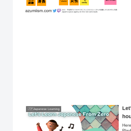
Let
🇯🇵Japanese Learning
ho
Here
Play