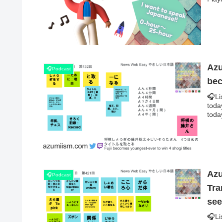
Azu
🎧Podcast
bec
🎧Li
tod
today
Azu
🎧Podcast
Tra
see
🎧Li