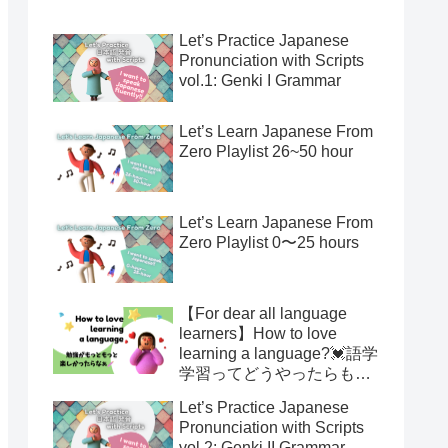
Let’s Practice Japanese
Pronunciation with Scripts
vol.1: Genki I Grammar
Let’s Learn Japanese From
Zero Playlist 26~50 hour
Let’s Learn Japanese From
Zero Playlist 0〜25 hours
【For dear all language
learners】How to love
learning a language?💓語学
学習ってどうやったらもっ
と楽しくなるの？
Let’s Practice Japanese
Pronunciation with Scripts
vol.2: Genki II Grammar,