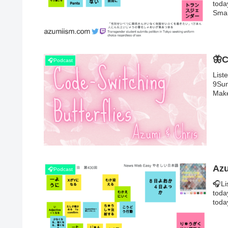
tod
Small
🦋C
🎧Podcast
List
9Su
Make
Azu
🎧Podcast
🎧Li
tod
today