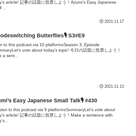
ay’s article! 記事の話題に投票しよう！Azumi’s Easy Japanese
 ...
2021.11.17
odeswitching Butterflies🎙 S3#E9
en to this podcast via 10 platformsSeason 3, Episode
mmaryLet's vote about today's topic! 今日の話題に投票しよう！
 a sent...
2021.11.13
mi’s Easy Japanese Small Talk🎙 #430
sten to this podcast via 9 platformsSummaryLet’s vote about
ay’s article! 記事の話題に投票しよう！Make a sentence with
’s...