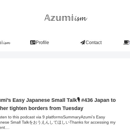
𝔸𝕫𝕦𝕞𝕚𝓲𝓼𝓶
𝓲𝓼𝓶
Profile
Contact
mi’s Easy Japanese Small Talk🎙 #436 Japan to
ther tighten borders from Tuesday
sten to this podcast via 9 platformsSummaryAzumi’s Easy
anese Small TalkをおうえんしてほしいThanks for accessing my
nt....