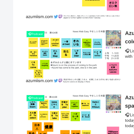
Azu
🎧Podcast
col
🎧Li
with
Azu
🎧Podcast
spa
🎧Li
tod
today