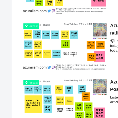
Azu
🎧Podcast
nat
🎧Li
tod
today
Azu
🎧Podcast
Pos
List
art