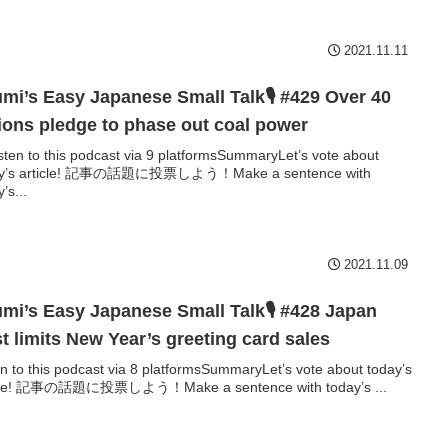
2021.11.11
mi’s Easy Japanese Small Talk🎙 #429 Over 40
ions pledge to phase out coal power
sten to this podcast via 9 platformsSummaryLet’s vote about
ay’s article! 記事の話題に投票しよう！Make a sentence with
’s...
2021.11.09
mi’s Easy Japanese Small Talk🎙 #428 Japan
t limits New Year’s greeting card sales
en to this podcast via 8 platformsSummaryLet’s vote about today’s
icle! 記事の話題に投票しよう！Make a sentence with today’s ...