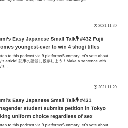
2021.11.20
mi’s Easy Japanese Small Talk🎙 #432 Fujii
omes youngest-ever to win 4 shogi titles
sten to this podcast via 9 platformsSummaryLet’s vote about
ay’s article! 記事の話題に投票しよう！Make a sentence with
’s...
2021.11.20
mi’s Easy Japanese Small Talk🎙 #431
nsgender student submits petition in Tokyo
king uniform choice regardless of sex
sten to this podcast via 9 platformsSummaryLet’s vote about