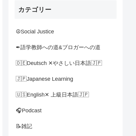
カテゴリー
☮Social Justice
✒語学教師への道&ブロガーへの道
🇩🇪Deutsch ✕やさしい日本語🇯🇵
🇯🇵Japanese Learning
🇺🇸English✕ 上級日本語🇯🇵
🎧Podcast
📝雑記