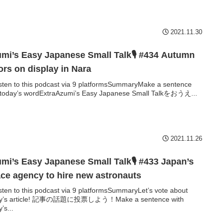
2021.11.30
mi’s Easy Japanese Small Talk🎙 #434 Autumn
ors on display in Nara
sten to this podcast via 9 platformsSummaryMake a sentence
 today’s wordExtraAzumi’s Easy Japanese Small Talkをおうえ...
2021.11.26
mi’s Easy Japanese Small Talk🎙 #433 Japan’s
ce agency to hire new astronauts
sten to this podcast via 9 platformsSummaryLet’s vote about
ay’s article! 記事の話題に投票しよう！Make a sentence with
’s...