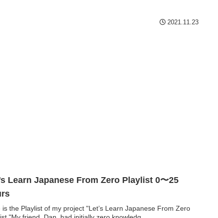
2021.11.23
’s Learn Japanese From Zero Playlist 0〜25
urs
 is the Playlist of my project "Let’s Learn Japanese From Zero
list."My friend, Dan, had initially zero knowledg...