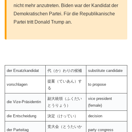
nicht mehr anzutreten. Biden war der Kandidat der
Demokratischen Partei. Für die Republikanische
Partei tritt Donald Trump an.
der Ersatzkandidat
代（か）わりの候補
substitute candidate
提案（ていあん）す
vorschlagen
to propose
る
副大統領（ふくだい
vice president
die Vize-Präsidentin
とうりょう）
(female)
die Entscheidung
決定（けってい）
decision
党大会（とうたいか
der Parteitag
party congress