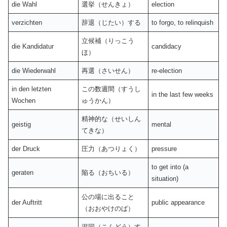
die Wahl
選挙（せんきょ）
election
verzichten
辞退（じたい）する
to forgo, to relinquish
立候補（りっこう
die Kandidatur
candidacy
ほ）
die Wiederwahl
再選（さいせん）
re-election
in den letzten
この数週間（すうし
in the last few weeks
Wochen
ゅうかん）
精神的な（せいしん
geistig
mental
てきな）
der Druck
圧力（あつりょく）
pressure
to get into (a
geraten
陥る（おちいる）
situation)
公の場に出ること
der Auftritt
public appearance
（おおやけのば）
混同（こんどう）す