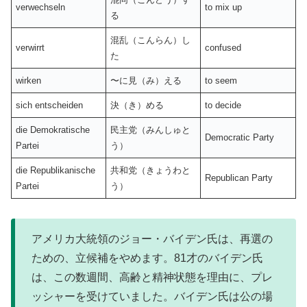
verwechseln
to mix up
る
混乱（こんらん）し
verwirrt
confused
た
wirken
〜に見（み）える
to seem
sich entscheiden
決（き）める
to decide
die Demokratische
民主党（みんしゅと
Democratic Party
Partei
う）
die Republikanische
共和党（きょうわと
Republican Party
Partei
う）
アメリカ大統領のジョー・バイデン氏は、再選の
ための、立候補をやめます。81才のバイデン氏
は、この数週間、高齢と精神状態を理由に、プレ
ッシャーを受けていました。バイデン氏は公の場