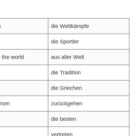
s
die Wettkämpfe
die Sportler
r the world
aus aller Welt
die Tradition
die Griechen
 from
zurückgehen
die besten
vertreten