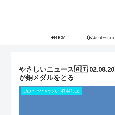
HOME
About 𝔸𝕫𝕦𝕞𝕚
やさしいニュース🇦🇹 02.0
が銅メダルをとる
🇩🇪Deutsch ✕やさしい日本語🇯🇵