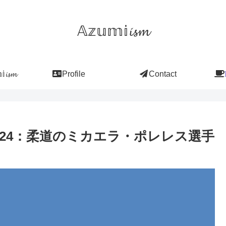
𝔸𝕫𝕦𝕞𝕚𝓲𝓼𝓶
𝓲𝓼𝓶
Profile
Contact
8.2024：柔道のミカエラ・ポレレス選手