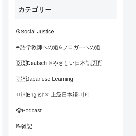
カテゴリー
☮Social Justice
✒語学教師への道&ブロガーへの道
🇩🇪Deutsch ✕やさしい日本語🇯🇵
🇯🇵Japanese Learning
🇺🇸English✕ 上級日本語🇯🇵
🎧Podcast
📝雑記