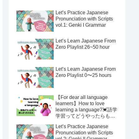
Let’s Practice Japanese
Pronunciation with Scripts
vol.1: Genki I Grammar
Let’s Learn Japanese From
Zero Playlist 26~50 hour
Let’s Learn Japanese From
Zero Playlist 0〜25 hours
【For dear all language
learners】How to love
learning a language?💓語学
学習ってどうやったらもっ
と楽しくなるの？
Let’s Practice Japanese
Pronunciation with Scripts
vol.2: Genki II Grammar,