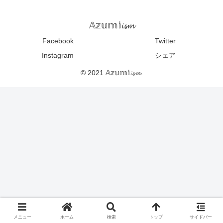
𝔸𝕫𝕦𝕞𝕚𝓲𝓼𝓶
Facebook
Twitter
Instagram
シェア
© 2021 𝔸𝕫𝕦𝕞𝕚𝓲𝓼𝓶.
メニュー
ホーム
検索
トップ
サイドバー