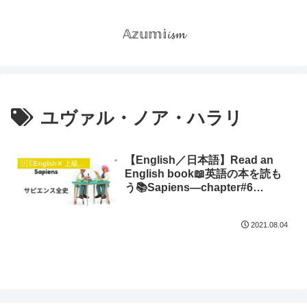
𝔸𝕫𝕦𝕞𝕚𝓲𝓼𝓶
ユヴァル・ノア・ハラリ
【English／日本語】Read an
🇺🇸English✕ 上級日本語🇯🇵
English book📖英語の本を読も
う📚Sapiens―chapter#6
Imagined Orders
2021.08.04