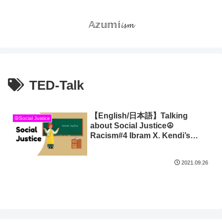
𝔸𝕫𝕦𝕞𝕚𝓲𝓼𝓶
TED-Talk
【English/日本語】Talking
☮Social Justice
about Social Justice☮
Racism#4 Ibram X. Kendi’s
TED-Talk
2021.09.26