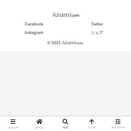
𝔸𝕫𝕦𝕞𝕚𝓲𝓼𝓶
Facebook
Twitter
Instagram
シェア
© 2021 𝔸𝕫𝕦𝕞𝕚𝓲𝓼𝓶.
メニュー
ホーム
検索
トップ
サイドバー