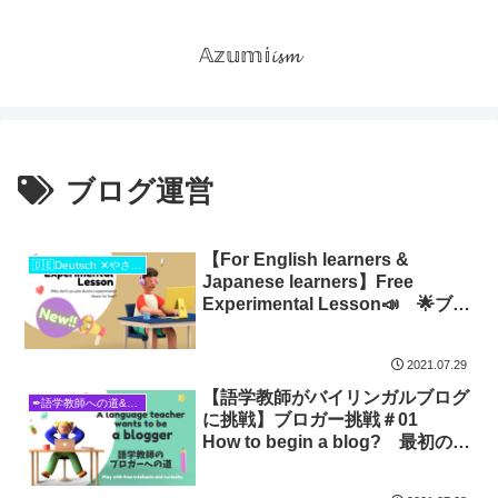
𝔸𝕫𝕦𝕞𝕚𝓲𝓼𝓶
ブログ運営
【For English learners &
🇩🇪Deutsch ✕やさしい日本語🇯🇵
Japanese learners】Free
Experimental Lesson📣 🌟ブロ
グ読者限定🌟無料実験レッスンや
ります💎
2021.07.29
【語学教師がバイリンガルブログ
✒語学教師への道&ブロガーへの道
に挑戦】ブロガー挑戦＃01
How to begin a blog? 最初の一
歩はどこにある？