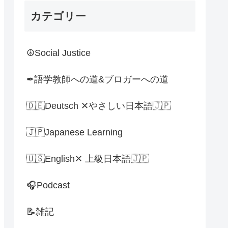
カテゴリー
☮Social Justice
✒語学教師への道&ブロガーへの道
🇩🇪Deutsch ✕やさしい日本語🇯🇵
🇯🇵Japanese Learning
🇺🇸English✕ 上級日本語🇯🇵
🎧Podcast
📝雑記