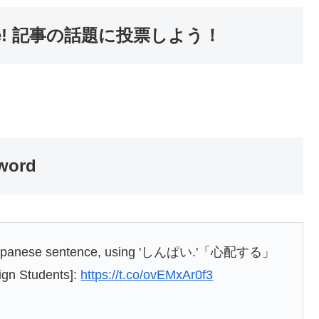
 article! 記事の話題に投票しよう！
 word
anese sentence, using 'しんぱい.'「心配する」
gn Students]:
https://t.co/ovEMxAr0f3