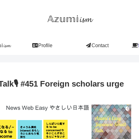
𝔸𝕫𝕦𝕞𝕚𝓲𝓼𝓶
𝓲𝓼𝓶
Profile
Contact
alk🎙 #451 Foreign scholars urge