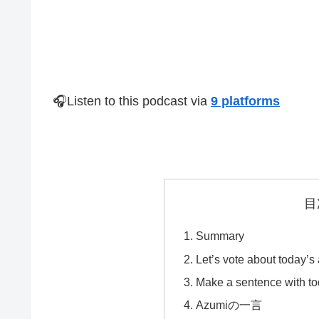
🎧Listen to this podcast via
9 platforms
目
Summary
Let’s vote about to
Make a sentence with to
Azumiの一言