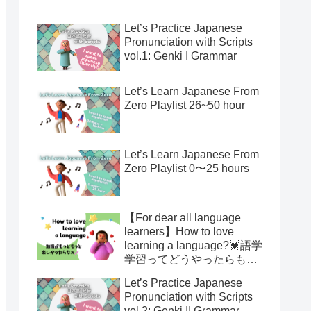
Let’s Practice Japanese
Pronunciation with Scripts
vol.1: Genki I Grammar
Let’s Learn Japanese From
Zero Playlist 26~50 hour
Let’s Learn Japanese From
Zero Playlist 0〜25 hours
【For dear all language
learners】How to love
learning a language?💓語学
学習ってどうやったらもっ
と楽しくなるの？
Let’s Practice Japanese
Pronunciation with Scripts
vol.2: Genki II Grammar,