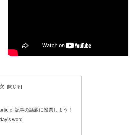
次
day’s article! 記事の話題に投票しよう！
day’s word