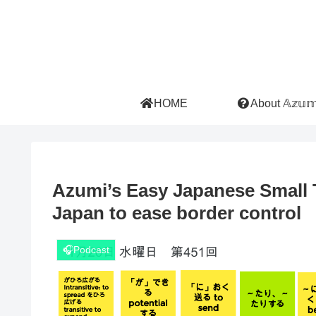
HOME
About 𝔸𝕫𝕦𝕞𝕚
Azumi’s Easy Japanese Small T
Japan to ease border control
🎧Podcast